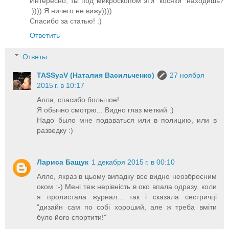
Интересно, ты под микроскопом эти "косяки" находишь?
:)))) Я ничего не вижу))))
Спасибо за статью! :)
Ответить
Ответы
TASSyaV (Наталия Васильченко)
27 ноября
2015 г. в 10:17
Алла, спасибо большое!
Я обычно смотрю... Видно глаз меткий :)
Надо было мне подаваться или в полицию, или в
разведку :)
Лариса Бащук
1 декабря 2015 г. в 00:10
Алло, якраз в цьому випадку все видно неозброєним
оком :-) Мені теж нерівність в око впала одразу, коли
я пролистала журнал... так і сказала сестричці
"дизайн сам по собі хороший, але ж треба вміти
було його спортити!"