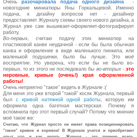
Очень
разочаровала подача одного дизайна
-
новогодние миниатюры Яны Горкальцевой. Именно
подача, к дизайну вопросов нет - дизайнер
предоставляет Журналу схемы своего нового дизайна, а
Журнал уже сам вышивает-оформляет-фотографирует
работу.
Во-первых
, считаю подачу этих миниатюр на
пластиковой канве неудачной - если бы была обычная
канва и оформление в виде маленького пинкипа, или
маленькой подушечки, было бы лучше. Это
моё
восприятие. Но уверена, что если бы не было во-
первых, то из этого не последовало бы
во-вторых
-
это
неровные, кривые (очень!) края оформленной
работы!
Очень неприятно "такое" видеть в Журнале
:(
Для меня это уже второй "такой" косяк Журнала, первый
был
с кривой натяжкой одной работы
, которую им
оформила одна багетная мастерская. Почему я
вспомнила про этот первый случай? Потому что мнение
моё такое же:
Считаю, что Журнал просто не имеет права позиционировать
"такое" кривое и корявое! В Журнале учатся и приобретают
опыт что и как делать. Журнал - это пример всего.