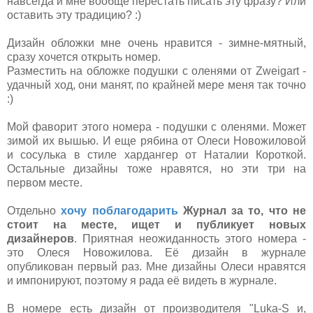
навсегда и мне вообще перестать писать эту фразу? Или
оставить эту традицию? :)
Дизайн обложки мне очень нравится - зимне-мятный,
сразу хочется открыть номер.
Разместить на обложке подушки с оленями от Zweigart -
удачный ход, они манят, по крайней мере меня так точно
:)
Мой фаворит этого номера - подушки с оленями. Может
зимой их вышью. И еще рябина от Олеси Новожиловой
и сосулька в стиле хардангер от Наталии Короткой.
Остальные дизайны тоже нравятся, но эти три на
первом месте.
Отдельно
хочу поблагодарить
Журнал за то, что не
стоит на месте, ищет и публикует новых
дизайнеров
. Приятная неожиданность этого номера -
это Олеся Новожилова. Её дизайн в журнале
опубликован первый раз. Мне дизайны Олеси нравятся
и импонируют, поэтому я рада её видеть в журнале.
В номере есть дизайн от производителя
"Luka-S и,