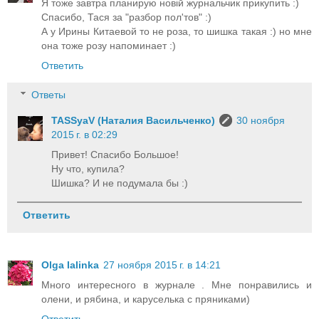
Я тоже завтра планирую новій журнальчик прикупить :)
Спасибо, Тася за "разбор пол'тов" :)
А у Ирины Китаевой то не роза, то шишка такая :) но мне
она тоже розу напоминает :)
Ответить
Ответы
TASSyaV (Наталия Васильченко)
30 ноября
2015 г. в 02:29
Привет! Спасибо Большое!
Ну что, купила?
Шишка? И не подумала бы :)
Ответить
Olga Ialinka
27 ноября 2015 г. в 14:21
Много интересного в журнале . Мне понравились и
олени, и рябина, и каруселька с пряниками)