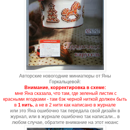
Авторские новогодние миниатюры от Яны
Горкальцевой:
Внимание, корректировка в схеме:
мне Яна сказала, что там, где зеленый листик с
красными ягодками - там бэк черной ниткой должен быть
в
1 нить
, а не в 2 нити как написано в журнале
или это Яна ошибочно так передала свой дизайн в
журнал, или в журнале ошибочно так написали... в
любом случае, обратите внимание на этот нюанс